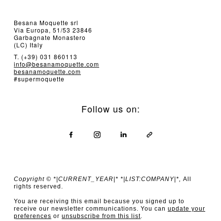
Besana Moquette srl
Via Europa, 51/53 23846
Garbagnate Monastero
(LC) Italy
T. (+39) 031 860113
info@besanamoquette.com
besanamoquette.com
#supermoquette
Follow us on:
Copyright © *|CURRENT_YEAR|* *|LIST:COMPANY|*,
All
rights reserved.
You are receiving this email because you signed up to
receive our newsletter communications. You can
update your
preferences
or
unsubscribe from this list
.