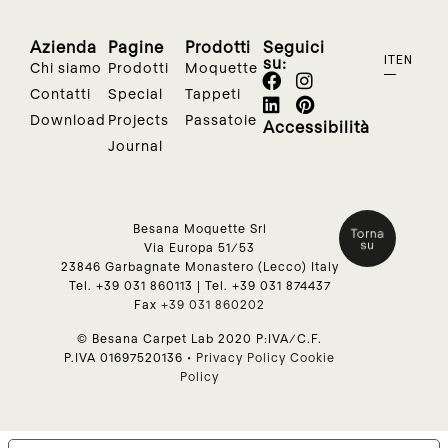
Azienda
Pagine
Prodotti
Seguici
su:
IT
EN
Chi siamo
Prodotti
Moquette
Contatti
Special
Tappeti
Download
Projects
Passatoie
Accessibilità
Journal
Besana Moquette Srl
Via Europa 51/53
23846 Garbagnate Monastero (Lecco) Italy
Tel.
+39 031 860113
| Tel.
+39 031 874437
Fax
+39 031 860202
© Besana Carpet Lab 2020 P:IVA/C.F.
P.IVA 01697520136 •
Privacy Policy
Cookie
Policy