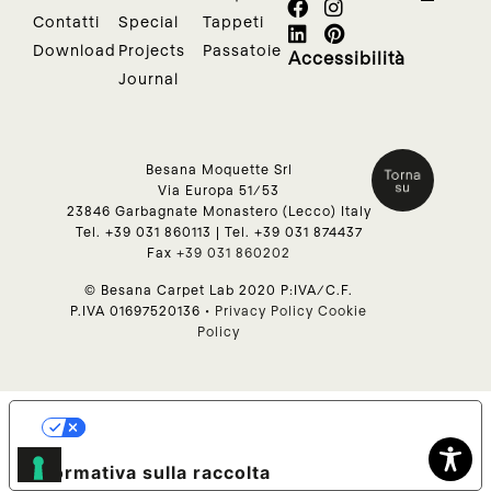
Contatti
Special
Tappeti
Download
Projects
Passatoie
Accessibilità
Journal
Besana Moquette Srl
Via Europa 51/53
23846 Garbagnate Monastero (Lecco) Italy
Tel.
+39 031 860113
| Tel.
+39 031 874437
Fax
+39 031 860202
© Besana Carpet Lab 2020 P:IVA/C.F.
P.IVA 01697520136 •
Privacy Policy
Cookie
Policy
Le tue preferenze relative alla
privacy
Informativa sulla raccolta