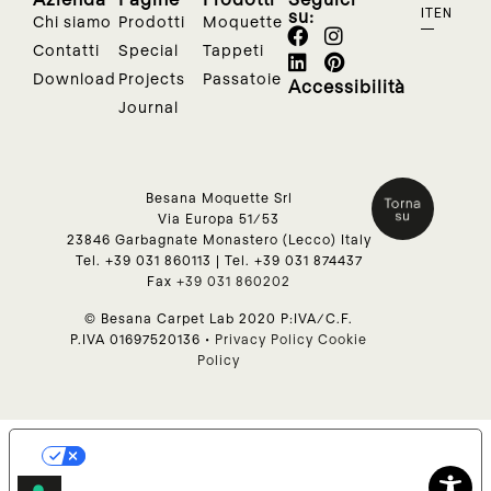
su:
IT
EN
Chi siamo
Prodotti
Moquette
Contatti
Special
Tappeti
Download
Projects
Passatoie
Accessibilità
Journal
Besana Moquette Srl
Via Europa 51/53
23846 Garbagnate Monastero (Lecco) Italy
Tel.
+39 031 860113
| Tel.
+39 031 874437
Fax
+39 031 860202
© Besana Carpet Lab 2020 P:IVA/C.F.
P.IVA 01697520136 •
Privacy Policy
Cookie
Policy
Le tue preferenze relative alla
privacy