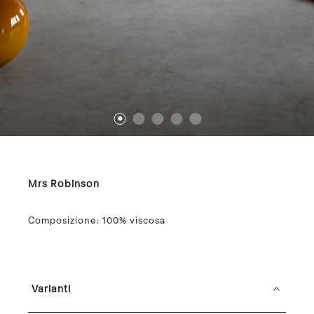
1
2
3
4
5
Mrs Robinson
Composizione:
100% viscosa
Varianti