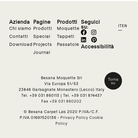
Azienda
Pagine
Prodotti
Seguici
su:
IT
EN
Chi siamo
Prodotti
Moquette
Contatti
Special
Tappeti
Download
Projects
Passatoie
Accessibilità
Journal
Besana Moquette Srl
Via Europa 51/53
23846 Garbagnate Monastero (Lecco) Italy
Tel.
+39 031 860113
| Tel.
+39 031 874437
Fax
+39 031 860202
© Besana Carpet Lab 2020 P:IVA/C.F.
P.IVA 01697520136 •
Privacy Policy
Cookie
Policy